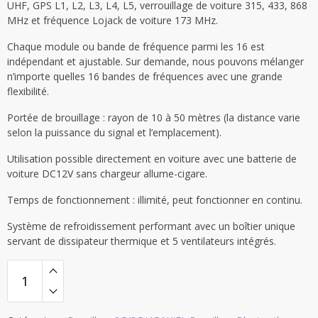
UHF, GPS L1, L2, L3, L4, L5, verrouillage de voiture 315, 433, 868
999,00€.
836,00€.
MHz et fréquence Lojack de voiture 173 MHz.
Chaque module ou bande de fréquence parmi les 16 est
indépendant et ajustable. Sur demande, nous pouvons mélanger
n’importe quelles 16 bandes de fréquences avec une grande
flexibilité.
Portée de brouillage : rayon de 10 à 50 mètres (la distance varie
selon la puissance du signal et l’emplacement).
Utilisation possible directement en voiture avec une batterie de
voiture DC12V sans chargeur allume-cigare.
Temps de fonctionnement : illimité, peut fonctionner en continu.
Système de refroidissement performant avec un boîtier unique
servant de dissipateur thermique et 5 ventilateurs intégrés.