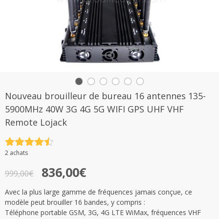
Nouveau brouilleur de bureau 16 antennes 135-
5900MHz 40W 3G 4G 5G WIFI GPS UHF VHF
Remote Lojack
Note
4.5
2 achats
sur 5
Le
Le
836,00
€
999,00
€
prix
prix
Avec la plus large gamme de fréquences jamais conçue, ce
initial
actuel
modèle peut brouiller 16 bandes, y compris :
était :
est :
Téléphone portable GSM, 3G, 4G LTE WiMax, fréquences VHF