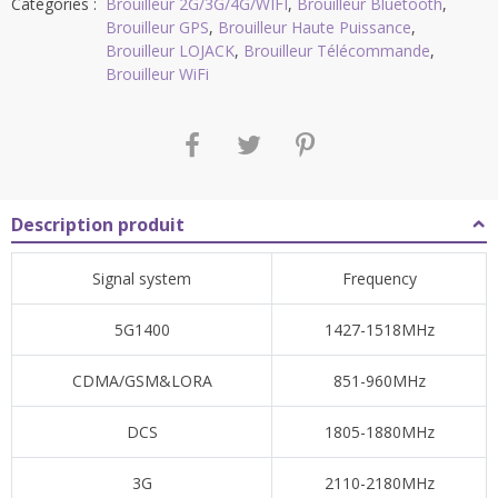
Catégories :
Brouilleur 2G/3G/4G/WIFI
,
Brouilleur Bluetooth
,
Brouilleur GPS
,
Brouilleur Haute Puissance
,
Brouilleur LOJACK
,
Brouilleur Télécommande
,
Brouilleur WiFi
Description produit
Signal system
Frequency
5G1400
1427-1518MHz
CDMA/GSM&LORA
851-960MHz
DCS
1805-1880MHz
3G
2110-2180MHz