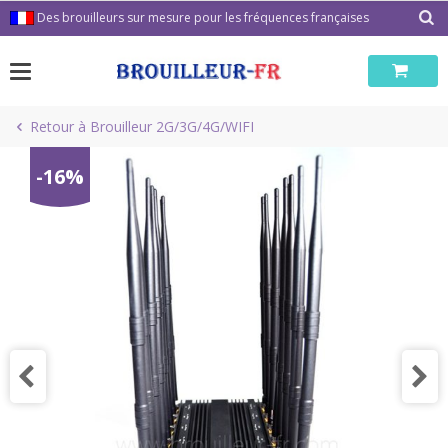
Passer
Des brouilleurs sur mesure pour les fréquences françaises
au
contenu
Retour à Brouilleur 2G/3G/4G/WIFI
-16%