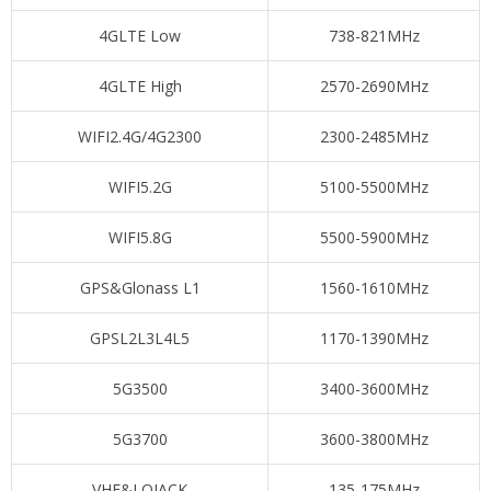
4GLTE Low
738-821MHz
4GLTE High
2570-2690MHz
WIFI2.4G/4G2300
2300-2485MHz
WIFI5.2G
5100-5500MHz
WIFI5.8G
5500-5900MHz
GPS&Glonass L1
1560-1610MHz
GPSL2L3L4L5
1170-1390MHz
5G3500
3400-3600MHz
5G3700
3600-3800MHz
VHF&LOJACK
135-175MHz