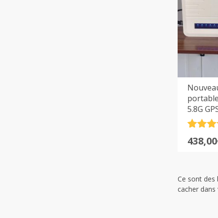
Nouveau
portable
5.8G GP
Noté
1
5
Le
Le
438,00
sur 5
prix
prix
basé 
notation
initia
actue
client
était :
est :
Ce sont des 
499,00
438,00
cacher dans 