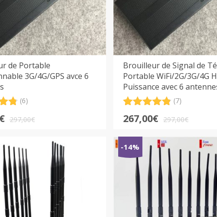
ur de Portable
Brouilleur de Signal de T
nnable 3G/4G/GPS avce 6
Portable WiFi/2G/3G/4G 
s
Puissance avec 6 antenne
(6)
(7)
.83
Noté
7
4.86
Le
Le
€
267,00
€
sur 5
297,00
€
297,00
€
prix
prix
sur
basé sur
ons
notations
l
l
initial
actuel
-14%
client
était :
est :
€.
€.
297,00€.
267,00€.