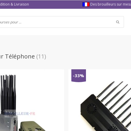
dition & Livraison
Des brouilleurs sur mes
ur Téléphone
(11)
-33%