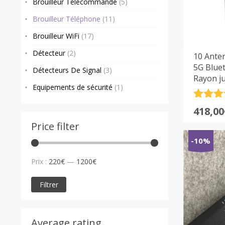
Brouilleur Télécommande
(5)
Brouilleur Téléphone
(11)
Brouilleur WiFi
(17)
Détecteur
(2)
10 Anten
5G Blue
Détecteurs De Signal
(3)
Rayon j
Equipements de sécurité
(1)
Note
4
Le
Le
418,00
sur 5
prix
prix
Price filter
initia
actue
-10%
était :
est :
Prix
Prix
499,00
418,00
Prix :
220€
—
1200€
min
max
Filtrer
Average rating