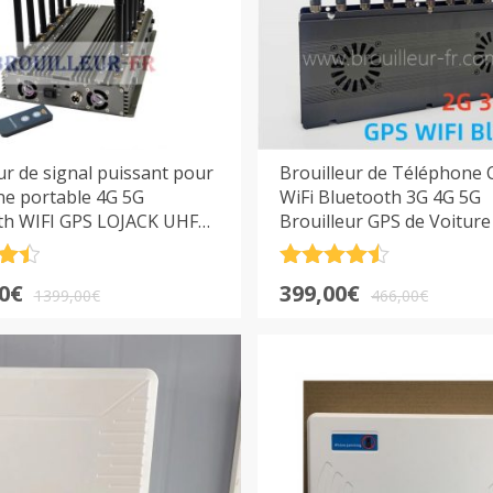
ur de signal puissant pour
Brouilleur de Téléphone C
ne portable 4G 5G
WiFi Bluetooth 3G 4G 5G
th WIFI GPS LOJACK UHF
Brouilleur GPS de Voiture
c télécommande
.5
Note
4.5
Le
Le
0
€
399,00
€
sur 5
1399,00
€
466,00
€
prix
prix
l
l
initial
actuel
était :
est :
0€.
0€.
466,00€.
399,00€.