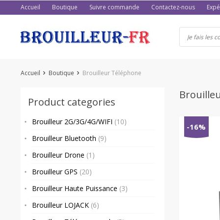
Passer
Accueil
Boutique
Suivre commande
Contactez-nous
Expé
au
contenu
Accueil
Boutique
Brouilleur Téléphone
Brouille
Product categories
Brouilleur 2G/3G/4G/WIFI
(10)
-16%
Brouilleur Bluetooth
(9)
Brouilleur Drone
(1)
Brouilleur GPS
(20)
Brouilleur Haute Puissance
(3)
Brouilleur LOJACK
(6)