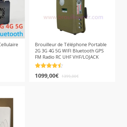
ellulaire
Brouilleur de Téléphone Portable
2G 3G 4G 5G WIFI Bluetooth GPS
FM Radio RC UHF VHF/LOJACK
Note
4.5
Le
Le
1099,00
€
sur 5
1399,00
€
prix
prix
initial
actuel
était :
est :
1399,00€.
1099,00€.