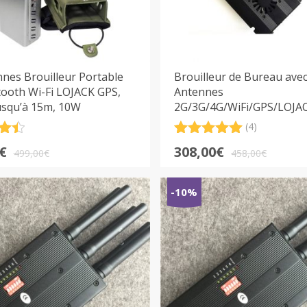
nes Brouilleur Portable
Brouilleur de Bureau avec
tooth Wi-Fi LOJACK GPS,
Antennes
usqu’à 15m, 10W
2G/3G/4G/WiFi/GPS/LOJA
(4)
.5
Noté
4
5.00
Le
Le
€
308,00
€
sur 5
499,00
€
458,00
€
prix
prix
basé sur
notations
l
l
initial
actuel
-10%
client
était :
est :
€.
€.
458,00€.
308,00€.