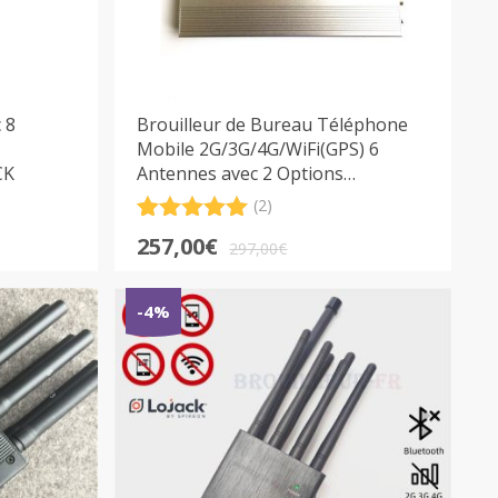
 8
Brouilleur de Bureau Téléphone
Mobile 2G/3G/4G/WiFi(GPS) 6
CK
Antennes avec 2 Options
Disponibles
(2)
Noté
2
5.00
Le
Le
257,00
€
sur 5
297,00
€
prix
prix
basé sur
notations
initial
actuel
client
-4%
était :
est :
297,00€.
257,00€.