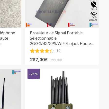
éléphone
Brouilleur de Signal Portable
Haute
Sélectionnable
s
2G/3G/4G/GPS/WIFI/Lojack Haute
Puissance avce 8 antennes
(10)
Noté
10
4.40
Le
Le
287,00
€
sur 5
299,00
€
prix
prix
basé
sur
initial
actuel
-21%
notations
était :
est :
client
299,00€.
287,00€.