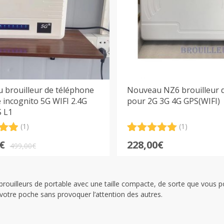
 brouilleur de téléphone
Nouveau NZ6 brouilleur d
 incognito 5G WIFI 2.4G
pour 2G 3G 4G GPS(WIFI)
S L1
(1)
(1)
.00
Noté
1
5.00
€
228,00
€
sur 5
499,00
€
sur
basé sur
notation
l
l
client
brouilleurs de portable avec une taille compacte, de sorte que vous 
€.
€.
votre poche sans provoquer l’attention des autres.