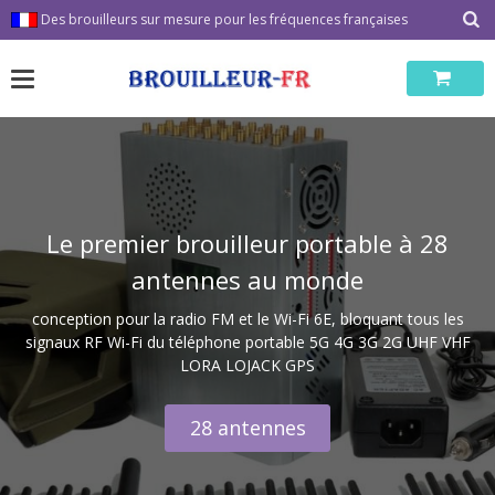
Passer
Des brouilleurs sur mesure pour les fréquences françaises
au
contenu
Le premier brouilleur portable à 28
antennes au monde
conception pour la radio FM et le Wi-Fi 6E, bloquant tous les
signaux RF Wi-Fi du téléphone portable 5G 4G 3G 2G UHF VHF
LORA LOJACK GPS
28 antennes