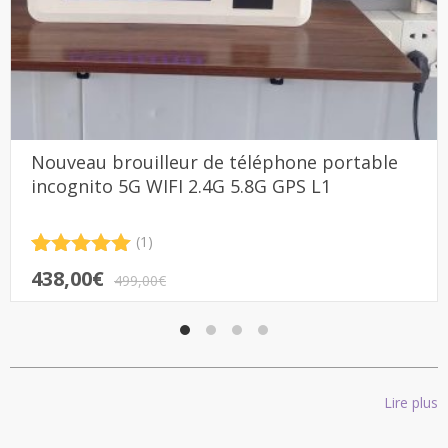
Nouveau brouilleur de téléphone portable
incognito 5G WIFI 2.4G 5.8G GPS L1
(1)
Noté
1
5.00
Le
Le
438,00
€
sur 5
499,00
€
prix
prix
basé sur
notation
initial
actuel
client
était :
est :
499,00€.
438,00€.
Lire plus