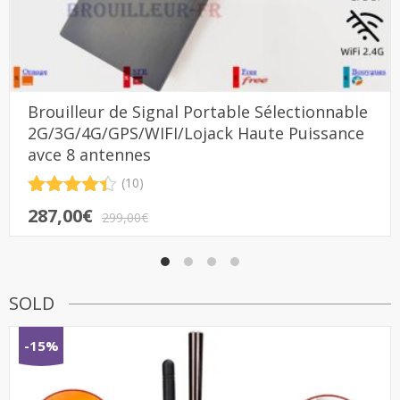
Brouilleur de Signal Portable Sélectionnable
2G/3G/4G/GPS/WIFI/Lojack Haute Puissance
avce 8 antennes
(10)
Noté
10
4.40
Le
Le
287,00
€
sur 5
299,00
€
prix
prix
basé
sur
initial
actuel
notations
était :
est :
client
299,00€.
287,00€.
SOLD
-15%