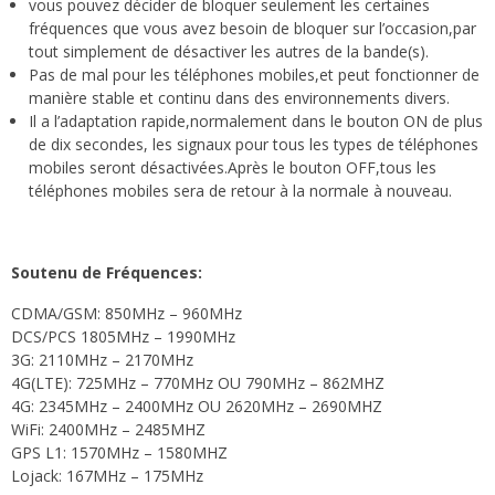
vous pouvez décider de bloquer seulement les certaines
fréquences que vous avez besoin de bloquer sur l’occasion,par
tout simplement de désactiver les autres de la bande(s).
Pas de mal pour les téléphones mobiles,et peut fonctionner de
manière stable et continu dans des environnements divers.
Il a l’adaptation rapide,normalement dans le bouton ON de plus
de dix secondes, les signaux pour tous les types de téléphones
mobiles seront désactivées.Après le bouton OFF,tous les
téléphones mobiles sera de retour à la normale à nouveau.
Soutenu de Fréquences:
CDMA/GSM: 850MHz – 960MHz
DCS/PCS 1805MHz – 1990MHz
3G: 2110MHz – 2170MHz
4G(LTE): 725MHz – 770MHz OU 790MHz – 862MHZ
4G: 2345MHz – 2400MHz OU 2620MHz – 2690MHZ
WiFi: 2400MHz – 2485MHZ
GPS L1: 1570MHz – 1580MHZ
Lojack: 167MHz – 175MHz