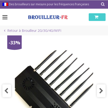
Passer
Des brouilleurs sur mesure pour les fréquences françaises
au
contenu
Retour à Brouilleur 2G/3G/4G/WIFI
-33%