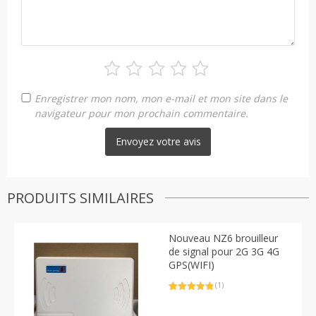
Enregistrer mon nom, mon e-mail et mon site dans le
navigateur pour mon prochain commentaire.
PRODUITS SIMILAIRES
Nouveau NZ6 brouilleur
de signal pour 2G 3G 4G
GPS(WIFI)
(1)
Noté
1
5.00
sur 5
basé sur