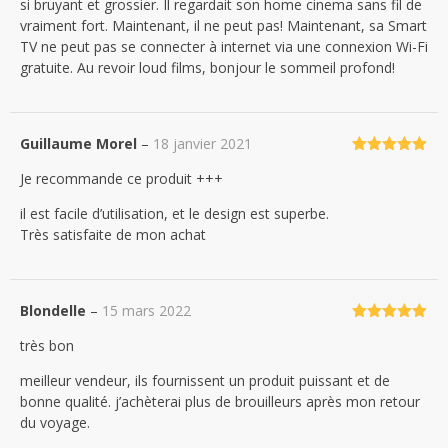
si bruyant et grossier. Il regardait son home cinema sans fil de
vraiment fort. Maintenant, il ne peut pas! Maintenant, sa Smart
TV ne peut pas se connecter à internet via une connexion Wi-Fi
gratuite. Au revoir loud films, bonjour le sommeil profond!
Guillaume Morel
–
18 janvier 2021
Note
5
sur
Je recommande ce produit +++
5
il est facile d’utilisation, et le design est superbe.
Très satisfaite de mon achat
Blondelle
–
15 mars 2022
Note
5
sur
très bon
5
meilleur vendeur, ils fournissent un produit puissant et de
bonne qualité. j’achèterai plus de brouilleurs après mon retour
du voyage.