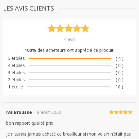
LES AVIS CLIENTS
Noté
4
5.00
4
avis
sur 5
100%
des acheteurs ont apprécié ce produit!
basé sur
5 étoiles
( 4 )
notations
4 étoiles
( 0 )
client
3 étoiles
( 0 )
2 étoiles
( 0 )
1 étoile
( 0 )
Iva Brousse
–
8 août 2020
Note
5
sur
bon rapport qualité prix
5
Je n’aurais jamais acheté ce brouilleur si mon voisin n’était pas