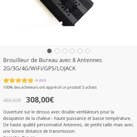
Brouilleur de Bureau avec 8 Antennes
2G/3G/4G/WiFi/GPS/LOJACK
4
avis
Noté
4
5.00
100%
des acheteurs ont apprécié ce produit! 3 achats
sur 5
Le
Le
308,00
€
basé sur
458,00
€
notations
prix
prix
client
Ouverture sur le dessus avec double ventilateurs pour la
initial
actuel
dissipation de la chaleur– haute puissance et basse température.
était :
est :
De haute qualité personnalisé Antennes, de petite taille mais avec
une bonne distance de transmission.
458,00€.
308,00€.